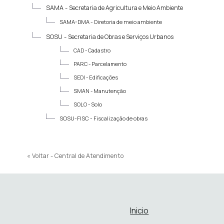
SAMA -
Secretaria de Agricultura e Meio Ambiente
SAMA-DMA -
Diretoria de meio ambiente
SOSU -
Secretaria de Obras e Serviços Urbanos
CAD -
Cadastro
PARC -
Parcelamento
SEDI -
Edificações
SMAN -
Manutenção
SOLO -
Solo
SOSU-FISC -
Fiscalização de obras
« Voltar - Central de Atendimento
Inicio